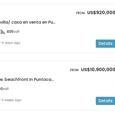
US$920,00
Elegante y lujosa villa/ casa en venta en Punta Cana Village, República Dominicana, a 5 minutos de malls y restaurantes, cerca de playa Blanca y acceso a campos de golf
405
sqft
5 days ago
Details
US$10,900,00
Luxury villa for sale, beachfront in Puntacana Resort & Club, Dominican Republic, with access to hotels, close to the airport, sports facilities, and much more.
00
sqft
3 weeks ago
Details