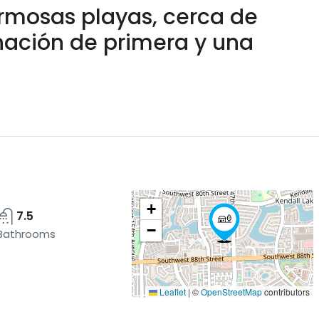
rmosas playas, cerca de
inación de primera y una
+
7.5
−
Bathrooms
Leaflet
|
©
OpenStreetMap
contributors