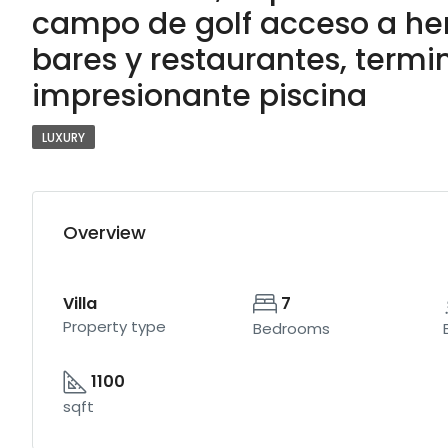
campo de golf acceso a he
bares y restaurantes, term
impresionante piscina
LUXURY
Overview
Villa
7
Property type
Bedrooms
1100
sqft