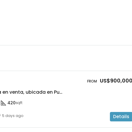
US$900,00
Lujosa villa / casa en venta, ubicada en Punta Cana Village, a 5 minuto del mall y restaurantes, acceso a playa Blanca y mucho mas.
420
sqft
5 days ago
Details