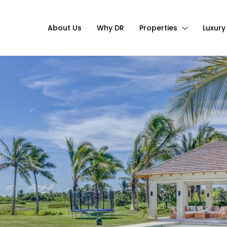
About Us
Why DR
Properties
Luxury