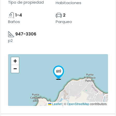
Tipo de propiedad
Habitaciones
1-4
2
Baños
Parqueo
947-3306
p2
+
−
Leaflet
|
©
OpenStreetMap
contributors