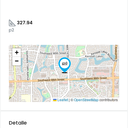
327.94
p2
+
−
Leaflet
|
©
OpenStreetMap
contributors
Detalle