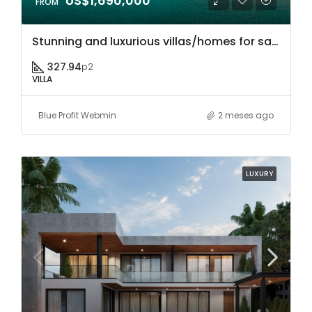
US$1,690,000
Stunning and luxurious villas/homes for sale in Cap Cana, Dominican Republic, with access to a marina, stables, golf course, ecological park, equestrian center, restaurants, a sports lake, beach clubs, bars, a casino, and a bilingual school
327.94
p2
VILLA
Blue Profit Webmin
2 meses ago
LUXURY